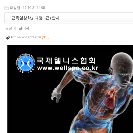
작성일 : 17-10-31 14:00
「근육임상학」과정(3급) 안내
글쓴이 :
관리자
http://www.grmt.com
[989]